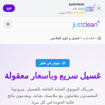
justclean
فتح
جوجل بلاي
4.8 تقييم
الخدمات
غسيل و كوى الملابس
متوفر في قطر
غسيل سريع وبأسعار معقولة
شريكك الموثوق للعناية الفائقة بالغسيل. مزودونا
المعتمدون يتعاملون مع ملابسك بعناية، ويقدمون نتائج
عالية الجودة في كل مرة.