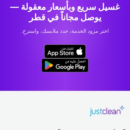
غسيل سريع وبأسعار معقولة —
يوصل مجاناً في قطر
اختر مزود الخدمة، حدد ملابسك، واسترخِ.