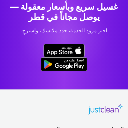
غسيل سريع وبأسعار معقولة —
يوصل مجاناً في قطر
اختر مزود الخدمة، حدد ملابسك، واسترخِ.