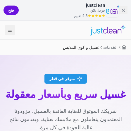
justclean
فتح
جوجل بلاي
4.8 تقييم
الخدمات
غسيل و كوى الملابس
متوفر في قطر
غسيل سريع وبأسعار معقولة
شريكك الموثوق للعناية الفائقة بالغسيل. مزودونا
المعتمدون يتعاملون مع ملابسك بعناية، ويقدمون نتائج
عالية الجودة في كل مرة.