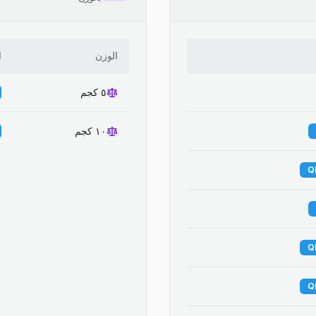
الوزن
ا
٥ كجم
١٠ كجم