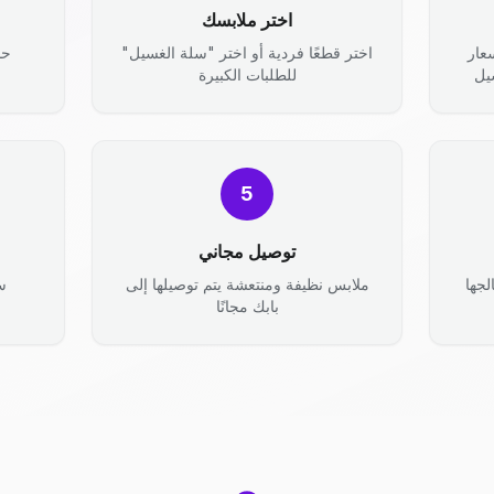
اختر ملابسك
عار
اختر قطعًا فردية أو اختر "سلة الغسيل"
حد
يل
للطلبات الكبيرة
5
توصيل مجاني
جها
ملابس نظيفة ومنتعشة يتم توصيلها إلى
س
بابك مجانًا