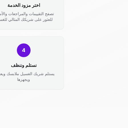
اختر مزود الخدمة
تصفح التقييمات والمراجعات والأس
للعثور على شريكك المثالي للغس
4
نستلم وننظف
يستلم شريك الغسيل ملابسك ويعال
ويجهزها