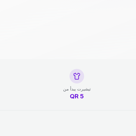
تيشيرت يبدأ من
QR
5