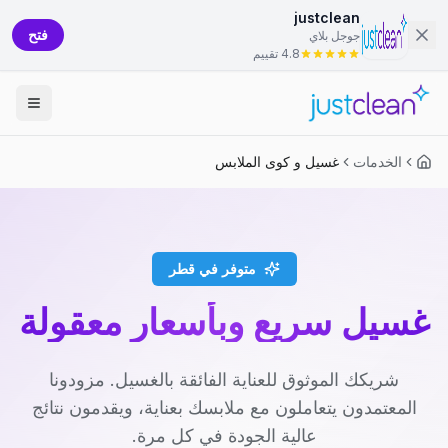
justclean
فتح
جوجل بلاي
4.8 تقييم
الخدمات
غسيل و كوى الملابس
متوفر في قطر
غسيل سريع وبأسعار معقولة
شريكك الموثوق للعناية الفائقة بالغسيل. مزودونا
المعتمدون يتعاملون مع ملابسك بعناية، ويقدمون نتائج
عالية الجودة في كل مرة.