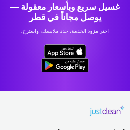
غسيل سريع وبأسعار معقولة —
يوصل مجاناً في قطر
اختر مزود الخدمة، حدد ملابسك، واسترخِ.