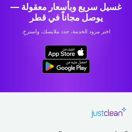
غسيل سريع وبأسعار معقولة —
يوصل مجاناً في قطر
اختر مزود الخدمة، حدد ملابسك، واسترخِ.