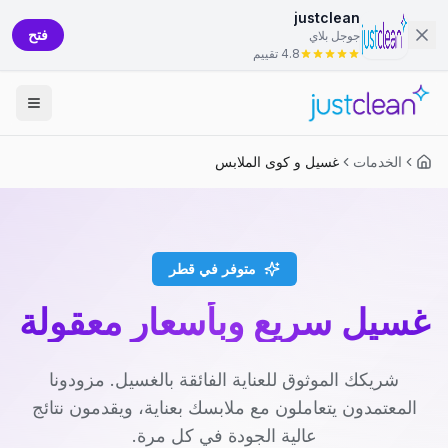
justclean
فتح
جوجل بلاي
4.8 تقييم
الخدمات
غسيل و كوى الملابس
متوفر في قطر
غسيل سريع وبأسعار معقولة
شريكك الموثوق للعناية الفائقة بالغسيل. مزودونا
المعتمدون يتعاملون مع ملابسك بعناية، ويقدمون نتائج
عالية الجودة في كل مرة.