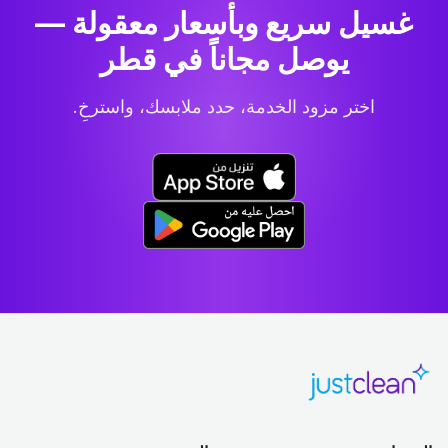
غسيل سريع وبأسعار معقولة —
يوصل مجاناً في قطر
اختر مزود الخدمة، حدد ملابسك، واسترخِ.