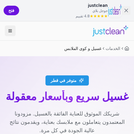
justclean
فتح
جوجل بلاي
4.8 تقييم
الخدمات
غسيل و كوى الملابس
متوفر في قطر
غسيل سريع وبأسعار معقولة
شريكك الموثوق للعناية الفائقة بالغسيل. مزودونا
المعتمدون يتعاملون مع ملابسك بعناية، ويقدمون نتائج
عالية الجودة في كل مرة.