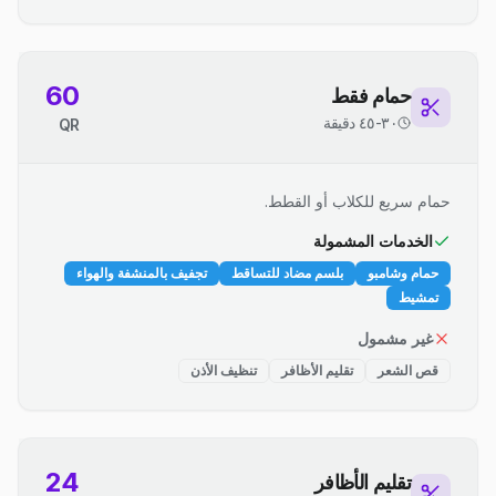
60
حمام فقط
٣٠-٤٥ دقيقة
QR
حمام سريع للكلاب أو القطط.
الخدمات المشمولة
حمام وشامبو
بلسم مضاد للتساقط
تجفيف بالمنشفة والهواء
تمشيط
غير مشمول
قص الشعر
تقليم الأظافر
تنظيف الأذن
24
تقليم الأظافر