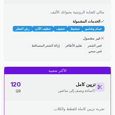
مثالي للعناية الروتينية بحيوانك الأليف.
الخدمات المشمولة
حمام وشامبو
تمشيط
تجفيف
تنظيف الأذن
رش العطر
غير مشمول
قص الشعر
تقليم الأظافر
إزالة الشعر المتساقط
قص صحي
الأكثر شعبية
120
تزيين كامل
ساعة ونصف إلى ساعتين
QR
تجربة تزيين كاملة للقطط والكلاب.