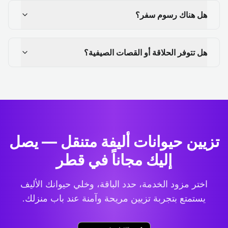
هل هناك رسوم سفر؟
هل تتوفر الحلاقة أو القصات الصيفية؟
تزيين حيوانات أليفة متنقل — يصل
إليك مجاناً في قطر
اختر مزود الخدمة، حدد الباقة، وخلي حيوانك الأليف
يستمتع بتجربة تزيين مريحة وآمنة عند باب منزلك.