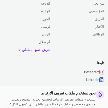
من نحن
الدوحة
المؤسسون
الوكرة
الفريق
الخور
الأخبار
لوسيل
الوظائف
الريان
أم صلال
عرض جميع المناطق ←
تابعنا
Instagram
LinkedIn
نحن نستخدم ملفات تعريف الارتباط
نستخدم ملفات تعريف الارتباط لتحسين تجربة التصفح وتقديم
© 2026 جست كلين. جميع الحقوق محفوظة.
محتوى مخصص وتحليل حركة المرور. بالنقر على "قبول الكل"،
إعدادات ملفات تعريف الارتباط
|
الشروط والأحكام
|
سياسة الخصوصية