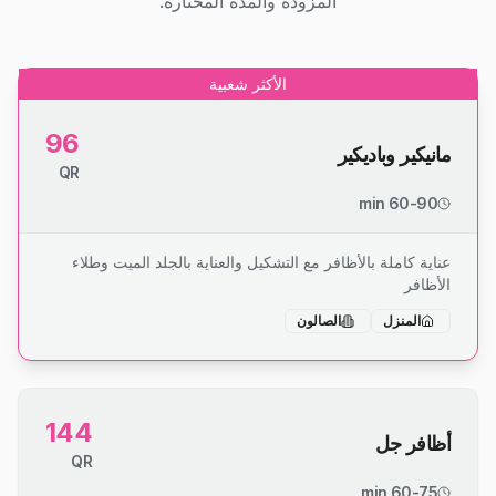
المزودة والمدة المختارة.
الأكثر شعبية
96
مانيكير وباديكير
QR
60-90 min
عناية كاملة بالأظافر مع التشكيل والعناية بالجلد الميت وطلاء
الأظافر
المنزل
الصالون
144
أظافر جل
QR
60-75 min