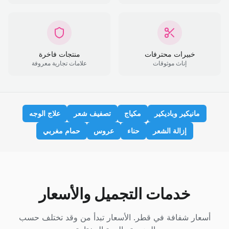
خبيرات محترفات
منتجات فاخرة
إناث موثوقات
علامات تجارية معروفة
مانيكير وباديكير
مكياج
تصفيف شعر
علاج الوجه
إزالة الشعر
حناء
عروس
حمام مغربي
خدمات التجميل والأسعار
أسعار شفافة في قطر. الأسعار تبدأ من وقد تختلف حسب