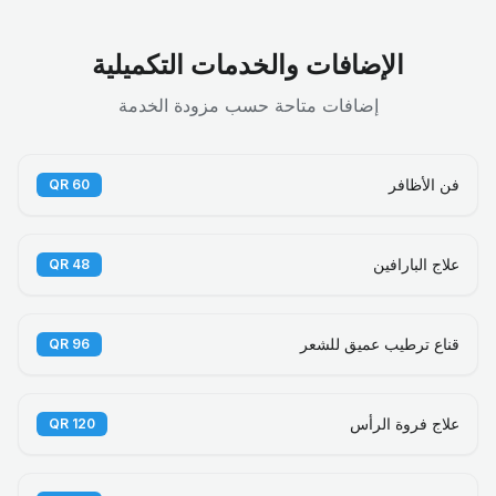
الإضافات والخدمات التكميلية
إضافات متاحة حسب مزودة الخدمة
فن الأظافر
QR
60
علاج البارافين
QR
48
قناع ترطيب عميق للشعر
QR
96
علاج فروة الرأس
QR
120