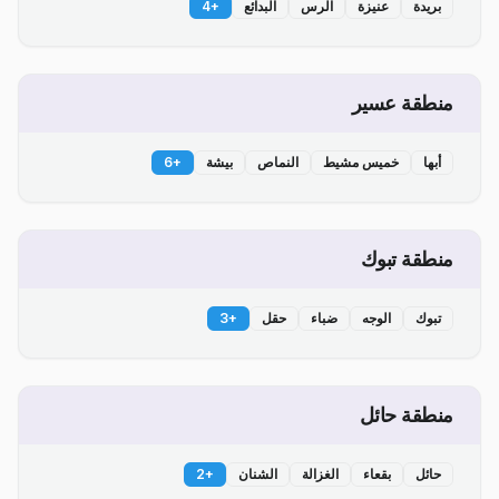
بريدة
عنيزة
الرس
البدائع
+
4
منطقة عسير
أبها
خميس مشيط
النماص
بيشة
+
6
منطقة تبوك
تبوك
الوجه
ضباء
حقل
+
3
منطقة حائل
حائل
بقعاء
الغزالة
الشنان
+
2