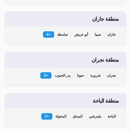
منطقة جازان
جازان
صبيا
أبو عريش
صامطة
+
4
منطقة نجران
نجران
شرورة
حبونا
بدر الجنوب
+
2
منطقة الباحة
الباحة
بلجرشي
المندق
المخواة
+
2