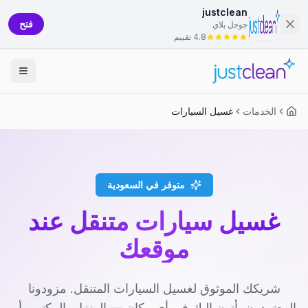
justclean
فتح
جوجل بلاي
4.8 تقييم
الخدمات
غسيل السيارات
متوفر في السعودية
غسيل سيارات متنقل عند
موقعك
شريكك الموثوق لغسيل السيارات المتنقل. مزودونا
المعتمدون يأتون إليك في أي مكان — المنزل، المكتب، أو