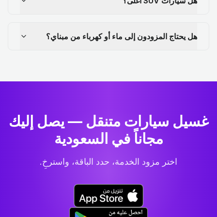
هل سيارات SUV أغلى؟
هل يحتاج المزودون إلى ماء أو كهرباء من مبناي؟
غسيل سيارات متنقل — يصل إليك
مجاناً في السعودية
اختر مزود الخدمة، حدد الباقة، واسترخِ.