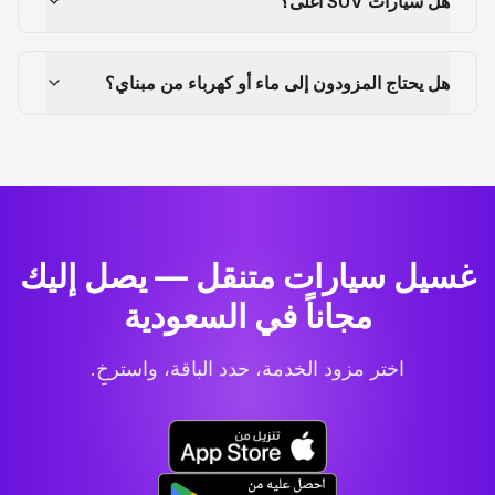
هل سيارات SUV أغلى؟
هل يحتاج المزودون إلى ماء أو كهرباء من مبناي؟
غسيل سيارات متنقل — يصل إليك
مجاناً في السعودية
اختر مزود الخدمة، حدد الباقة، واسترخِ.