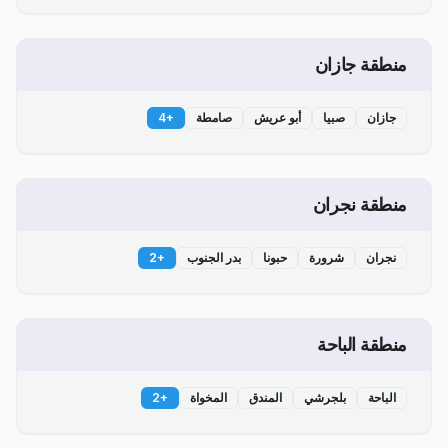
منطقة جازان
جازان
صبيا
أبو عريش
صامطة
+
4
منطقة نجران
نجران
شرورة
حبونا
بدر الجنوب
+
2
منطقة الباحة
الباحة
بلجرشي
المندق
المخواة
+
2