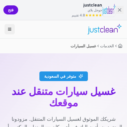
justclean
فتح
جوجل بلاي
4.8 تقييم
الخدمات
غسيل السيارات
متوفر في السعودية
غسيل سيارات متنقل عند
موقعك
شريكك الموثوق لغسيل السيارات المتنقل. مزودونا
المعتمدون يأتون إليك في أي مكان — المنزل، المكتب، أو