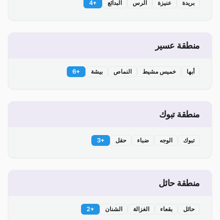
بريدة
عنيزة
الرس
البدائع
+
4
منطقة عسير
أبها
خميس مشيط
النماص
بيشة
+
6
منطقة تبوك
تبوك
الوجه
ضباء
حقل
+
3
منطقة حائل
حائل
بقعاء
الغزالة
الشنان
+
2