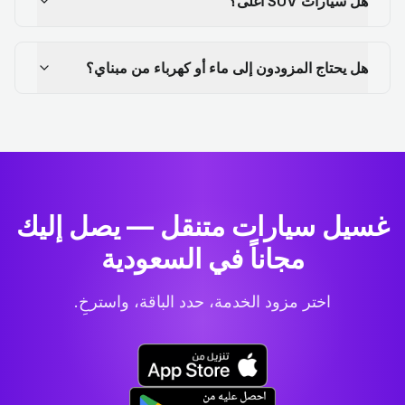
هل سيارات SUV أغلى؟
هل يحتاج المزودون إلى ماء أو كهرباء من مبناي؟
غسيل سيارات متنقل — يصل إليك
مجاناً في السعودية
اختر مزود الخدمة، حدد الباقة، واسترخِ.