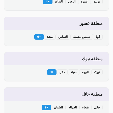
بريدة
عنيزة
الرس
البدائع
+
4
منطقة عسير
أبها
خميس مشيط
النماص
بيشة
+
6
منطقة تبوك
تبوك
الوجه
ضباء
حقل
+
3
منطقة حائل
حائل
بقعاء
الغزالة
الشنان
+
2