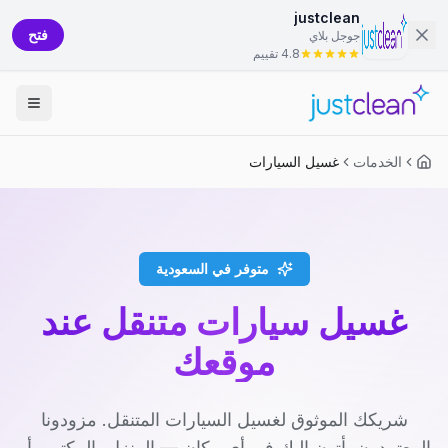
justclean
فتح
جوجل بلاي
4.8 تقييم
الخدمات
غسيل السيارات
متوفر في السعودية
غسيل سيارات متنقل عند
موقعك
شريكك الموثوق لغسيل السيارات المتنقل. مزودونا
المعتمدون يأتون إليك في أي مكان — المنزل، المكتب، أو