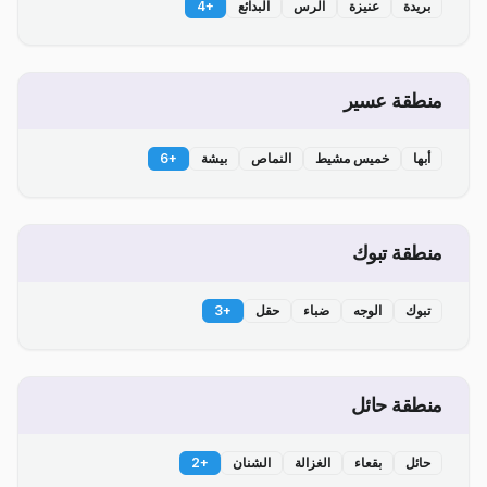
بريدة
عنيزة
الرس
البدائع
+
4
منطقة عسير
أبها
خميس مشيط
النماص
بيشة
+
6
منطقة تبوك
تبوك
الوجه
ضباء
حقل
+
3
منطقة حائل
حائل
بقعاء
الغزالة
الشنان
+
2