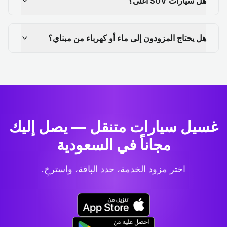
هل سيارات SUV أغلى؟
هل يحتاج المزودون إلى ماء أو كهرباء من مبناي؟
غسيل سيارات متنقل — يصل إليك
مجاناً في السعودية
اختر مزود الخدمة، حدد الباقة، واسترخِ.