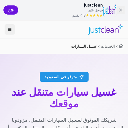
justclean
فتح
جوجل بلاي
4.8 تقييم
الخدمات
غسيل السيارات
متوفر في السعودية
غسيل سيارات متنقل عند
موقعك
شريكك الموثوق لغسيل السيارات المتنقل. مزودونا
المعتمدون يأتون إليك في أي مكان — المنزل، المكتب، أو