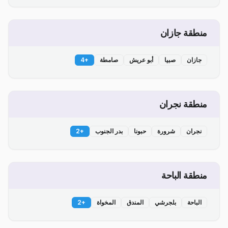
منطقة جازان
جازان
صبيا
أبو عريش
صامطة
+
4
منطقة نجران
نجران
شرورة
حبونا
بدر الجنوب
+
2
منطقة الباحة
الباحة
بلجرشي
المندق
المخواة
+
2