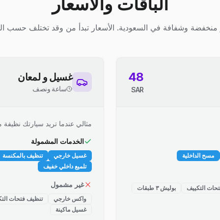
الباقات والأسعار
منخفضة وشفافة في السعودية. الأسعار تبدأ من وقد تختلف حسب ال
48
غسيل و لمعان
ساعة ونصف
SAR
مثالي عندما تريد سيارتك نظيفة م
الخدمات المشمولة
مسح الداخلية
غسيل خارجي
تنظيف بالمكنسة
تلميع داخلي خفيف
غير مشمول
حات التكييف
بوليش ٣ طبقات
واكس خارجي
تنظيف فتحات التك
غسيل ماكينة