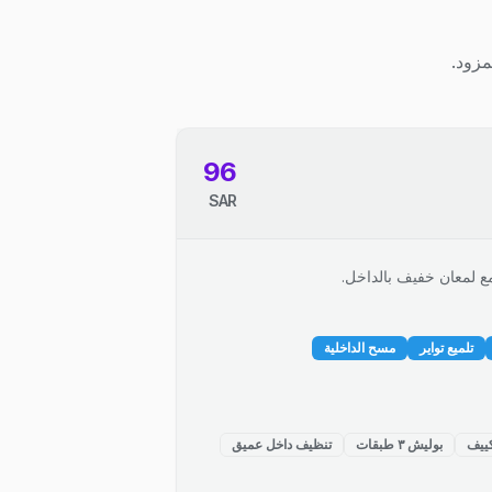
مزود.
96
SAR
ع لمعان خفيف بالداخل.
تلميع تواير
مسح الداخلية
ييف
بوليش ٣ طبقات
تنظيف داخل عميق