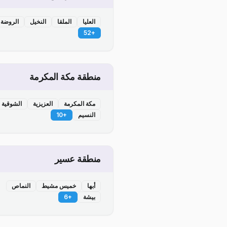
العليا
الملقا
النخيل
الروضة
52
+
منطقة مكة المكرمة
مكة المكرمة
العزيزية
الشوقية
النسيم
+
10
منطقة عسير
أبها
خميس مشيط
النماص
بيشة
+
6