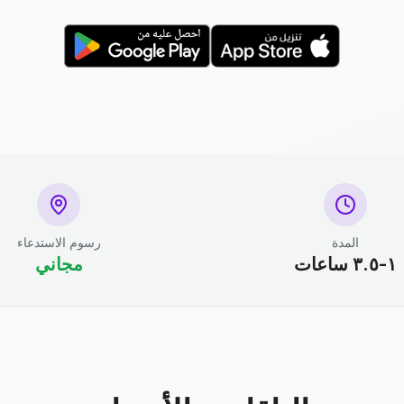
المدة
رسوم الاستدعاء
١-٣.٥ ساعات
مجاني