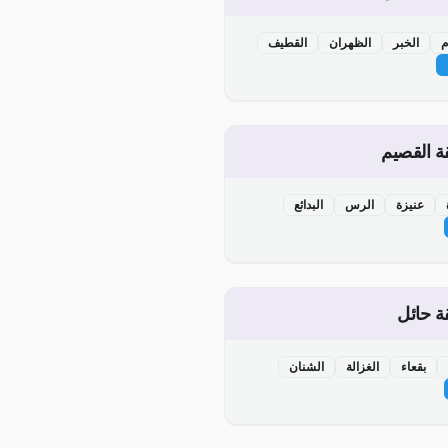
م
الخبر
الظهران
القطيف
 القصيم
عنيزة
الرس
البدائع
ة حائل
بقعاء
الغزالة
الشنان