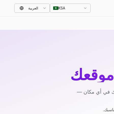
KSA
العربية
موقعك
يك في أي مكان —
ناسبك.