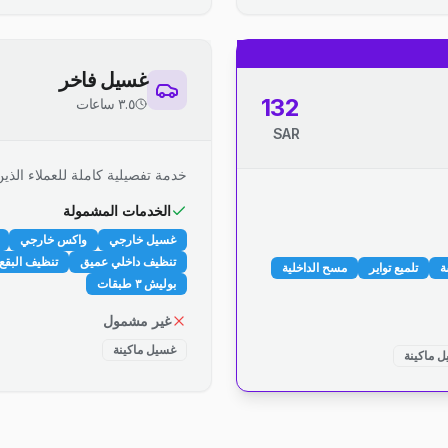
غسيل فاخر
132
٣.٥ ساعات
SAR
خدمة تفصيلية كاملة للعملاء الذين
الخدمات المشمولة
غسيل خارجي
واكس خارجي
تنظيف داخلي عميق
تنظيف البقع 
ة
تلميع تواير
مسح الداخلية
بوليش ٣ طبقات
غير مشمول
غسيل ماكينة
 ماكينة