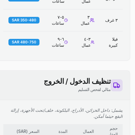
عمال
ساعات
٥-٧
٣
٣ غرف
350-480 SAR
عمال
ساعات
فيلا
٣-٤
٦-٩
480-750 SAR
كبيرة
عمال
ساعات
تنظيف الدخول / الخروج
مثالي لفحص التسليم
يشمل: داخل الخزائن، الأدراج، البلكونة، خلف/تحت الأجهزة، إزالة
البقع حيثما أمكن.
حجم
العمال
المدة
السعر
(
SAR
)
العقار