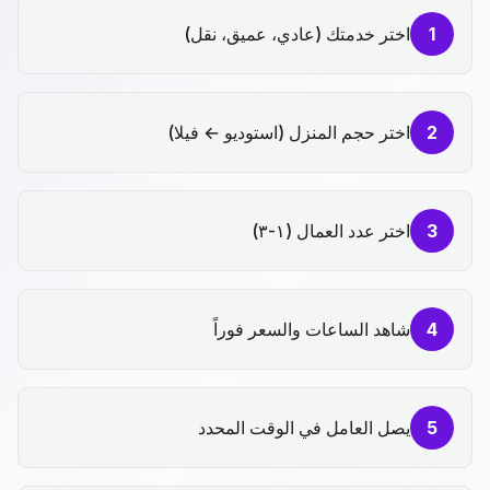
1
اختر خدمتك (عادي، عميق، نقل)
2
اختر حجم المنزل (استوديو ← فيلا)
3
اختر عدد العمال (١-٣)
4
شاهد الساعات والسعر فوراً
5
يصل العامل في الوقت المحدد