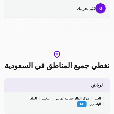
6
قيّم تجربتك
نغطي جميع المناطق
في
السعودية
الرياض
العليا
مركز الملك عبدالله المالي
النخيل
الملقا
الياسمين
+
4