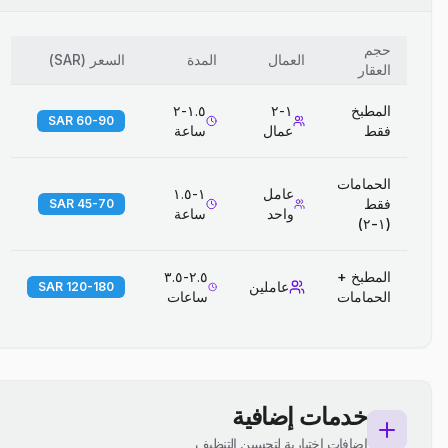
حجم
العمال
المدة
السعر
(
SAR
)
العقار
المطبخ
١-٢
١.٥-٢
60-90 SAR
فقط
عمال
ساعة
الحمامات
عامل
١-١.٥
فقط
45-70 SAR
واحد
ساعة
(١-٢)
المطبخ +
٢.٥-٣.٥
عاملين
120-180 SAR
الحمامات
ساعات
خدمات إضافية
إضافات اختيارية لتحسين التنظيف