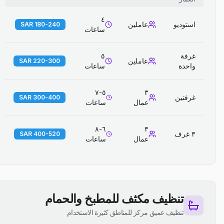
٤
استوديو
عاملين
180-240 SAR
ساعات
غرفة
٥
عاملين
220-300 SAR
واحدة
ساعات
٥-٧
٣
غرفتين
300-400 SAR
عمال
ساعات
٦-٨
٣
٣ غرف
400-520 SAR
عمال
ساعات
تنظيف مكثف للمطبخ والحمام
تنظيف عميق مركز للمناطق كثيرة الاستخدام