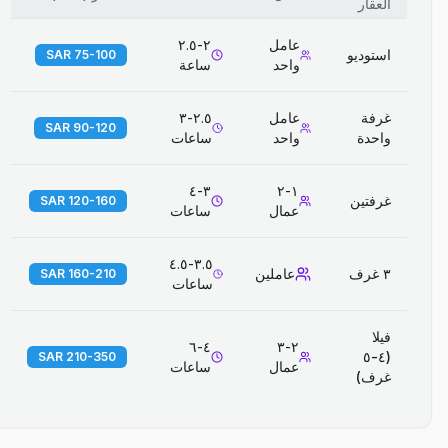
العقار
عامل
٢-٢.٥
استوديو
75-100 SAR
واحد
ساعة
غرفة
عامل
٢.٥-٣
90-120 SAR
واحدة
واحد
ساعات
٣-٤
١-٢
غرفتين
120-160 SAR
عمال
ساعات
٣.٥-٤.٥
٣ غرف
عاملين
160-210 SAR
ساعات
فيلا
٤-٦
٢-٣
(٤-٥
210-350 SAR
عمال
ساعات
غرف)