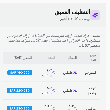
التنظيف العميق
يوصى به كل ٢-٣ أشهر
يشمل: فرك البلاط، إزالة الترسبات من الحمامات، إزالة الدهون من
المطبخ، داخل الخزائن (عند الطلب)، خلف الأثاث، النوافذ الداخلية،
التعقيم الكامل.
حجم
العمال
المدة
السعر
(
SAR
)
العقار
٣-٤
استوديو
عاملين
160-220 SAR
ساعات
غرفة
٤-٥
عاملين
220-280 SAR
واحدة
ساعات
٤.٥-٦
٢-٣
غرفتين
280-360 SAR