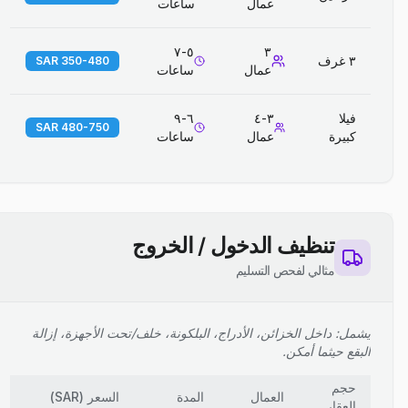
عمال
ساعات
٥-٧
٣
٣ غرف
350-480 SAR
عمال
ساعات
فيلا
٣-٤
٦-٩
480-750 SAR
كبيرة
عمال
ساعات
تنظيف الدخول / الخروج
مثالي لفحص التسليم
يشمل: داخل الخزائن، الأدراج، البلكونة، خلف/تحت الأجهزة، إزالة
البقع حيثما أمكن.
حجم
العمال
المدة
السعر
(
SAR
)
العقار