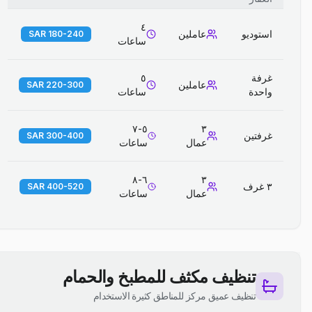
٤
استوديو
عاملين
180-240 SAR
ساعات
غرفة
٥
عاملين
220-300 SAR
واحدة
ساعات
٥-٧
٣
غرفتين
300-400 SAR
عمال
ساعات
٦-٨
٣
٣ غرف
400-520 SAR
عمال
ساعات
تنظيف مكثف للمطبخ والحمام
تنظيف عميق مركز للمناطق كثيرة الاستخدام