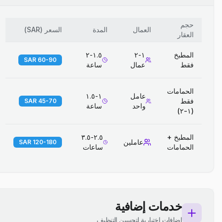
حجم
العمال
المدة
السعر
(
SAR
)
العقار
المطبخ
١-٢
١.٥-٢
60-90 SAR
فقط
عمال
ساعة
الحمامات
عامل
١-١.٥
فقط
45-70 SAR
واحد
ساعة
(١-٢)
المطبخ +
٢.٥-٣.٥
عاملين
120-180 SAR
الحمامات
ساعات
خدمات إضافية
إضافات اختيارية لتحسين التنظيف