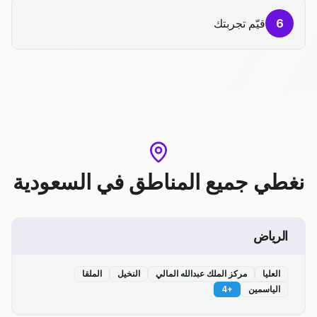
6
قيّم تجربتك
نغطي جميع المناطق
في
السعودية
الرياض
العليا
مركز الملك عبدالله المالي
النخيل
الملقا
الياسمين
+
4