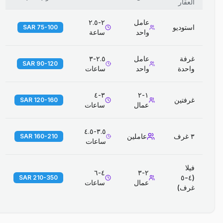
العقار
عامل
٢-٢.٥
استوديو
75-100 SAR
واحد
ساعة
غرفة
عامل
٢.٥-٣
90-120 SAR
واحدة
واحد
ساعات
٣-٤
١-٢
غرفتين
120-160 SAR
عمال
ساعات
٣.٥-٤.٥
٣ غرف
عاملين
160-210 SAR
ساعات
فيلا
٤-٦
٢-٣
(٤-٥
210-350 SAR
عمال
ساعات
غرف)