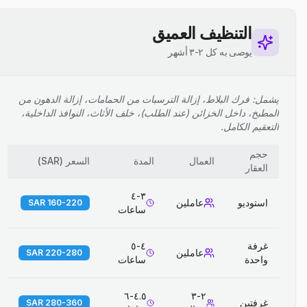
التنظيف العميق
يوصى به كل ٢-٣ أشهر
يشمل: فرك البلاط، إزالة الترسبات من الحمامات، إزالة الدهون من
المطبخ، داخل الخزائن (عند الطلب)، خلف الأثاث، النوافذ الداخلية،
التعقيم الكامل.
حجم
العمال
المدة
السعر
(
SAR
)
العقار
٣-٤
استوديو
عاملين
160-220 SAR
ساعات
غرفة
٤-٥
عاملين
220-280 SAR
واحدة
ساعات
٤.٥-٦
٢-٣
غرفتين
280-360 SAR