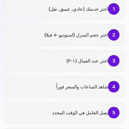
1
اختر خدمتك (عادي، عميق، نقل)
2
اختر حجم المنزل (استوديو ← فيلا)
3
اختر عدد العمال (١-٣)
4
شاهد الساعات والسعر فوراً
5
يصل العامل في الوقت المحدد