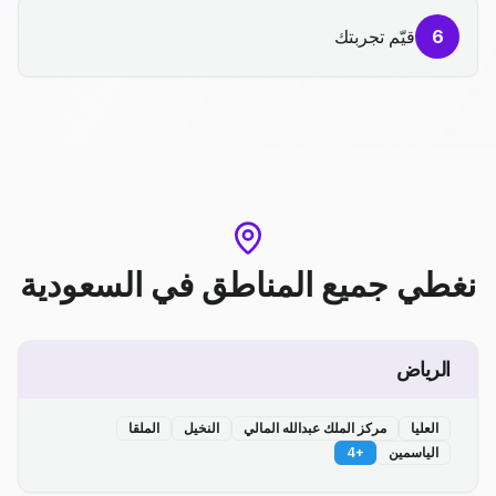
6
قيّم تجربتك
نغطي جميع المناطق
في
السعودية
الرياض
العليا
مركز الملك عبدالله المالي
النخيل
الملقا
الياسمين
+
4