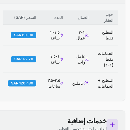
حجم
العمال
المدة
السعر
(
SAR
)
العقار
المطبخ
١-٢
١.٥-٢
60-90 SAR
فقط
عمال
ساعة
الحمامات
عامل
١-١.٥
فقط
45-70 SAR
واحد
ساعة
(١-٢)
المطبخ +
٢.٥-٣.٥
عاملين
120-180 SAR
الحمامات
ساعات
خدمات إضافية
إضافات اختيارية لتحسين التنظيف