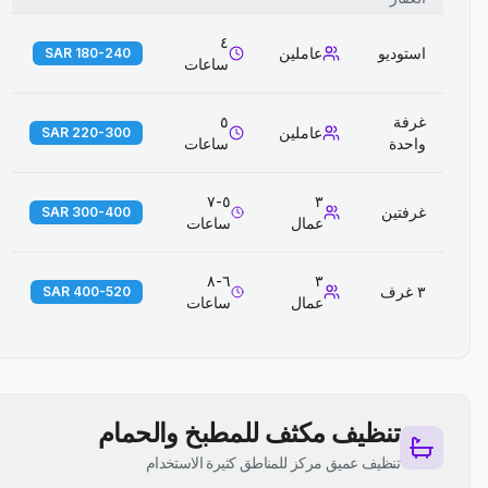
٤
استوديو
عاملين
180-240 SAR
ساعات
غرفة
٥
عاملين
220-300 SAR
واحدة
ساعات
٥-٧
٣
غرفتين
300-400 SAR
عمال
ساعات
٦-٨
٣
٣ غرف
400-520 SAR
عمال
ساعات
تنظيف مكثف للمطبخ والحمام
تنظيف عميق مركز للمناطق كثيرة الاستخدام