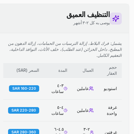
التنظيف العميق
يوصى به كل ٢-٣ أشهر
يشمل: فرك البلاط، إزالة الترسبات من الحمامات، إزالة الدهون من
المطبخ، داخل الخزائن (عند الطلب)، خلف الأثاث، النوافذ الداخلية،
التعقيم الكامل.
حجم
العمال
المدة
السعر
(
SAR
)
العقار
٣-٤
استوديو
عاملين
160-220 SAR
ساعات
غرفة
٤-٥
عاملين
220-280 SAR
واحدة
ساعات
٤.٥-٦
٢-٣
غرفتين
280-360 SAR