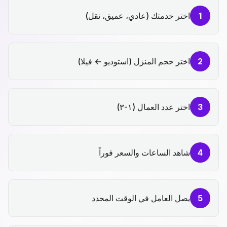
1
اختر خدمتك (عادي، عميق، نقل)
2
اختر حجم المنزل (استوديو ← فيلا)
3
اختر عدد العمال (١-٣)
4
شاهد الساعات والسعر فوراً
5
يصل العامل في الوقت المحدد