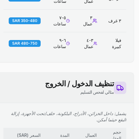
عمال
ساعات
٥-٧
٣
٣ غرف
350-480 SAR
عمال
ساعات
فيلا
٣-٤
٦-٩
480-750 SAR
كبيرة
عمال
ساعات
تنظيف الدخول / الخروج
مثالي لفحص التسليم
يشمل: داخل الخزائن، الأدراج، البلكونة، خلف/تحت الأجهزة، إزالة
البقع حيثما أمكن.
حجم
العمال
المدة
السعر
(
SAR
)
العقار