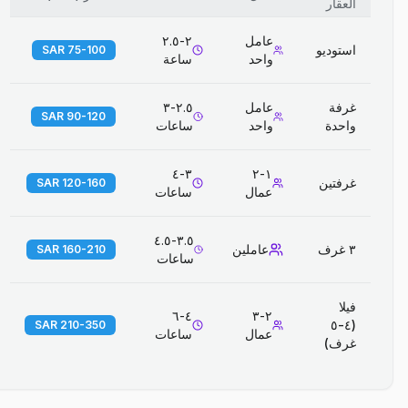
العقار
عامل
٢-٢.٥
استوديو
75-100 SAR
واحد
ساعة
غرفة
عامل
٢.٥-٣
90-120 SAR
واحدة
واحد
ساعات
٣-٤
١-٢
غرفتين
120-160 SAR
عمال
ساعات
٣.٥-٤.٥
٣ غرف
عاملين
160-210 SAR
ساعات
فيلا
٤-٦
٢-٣
(٤-٥
210-350 SAR
عمال
ساعات
غرف)