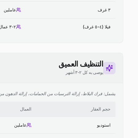
٣ غرف
عاملين
فيلا (٤-٥ غرف)
٢-٣ عمال
التنظيف العميق
يوصى به كل ٢-٣ أشهر
يشمل: فرك البلاط، إزالة الترسبات من الحمامات، إزالة الدهون من ا
حجم العقار
العمال
استوديو
عاملين