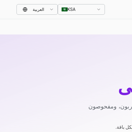
KSA
العربية
ي
دربون، ومفحوصون
كل باقة.