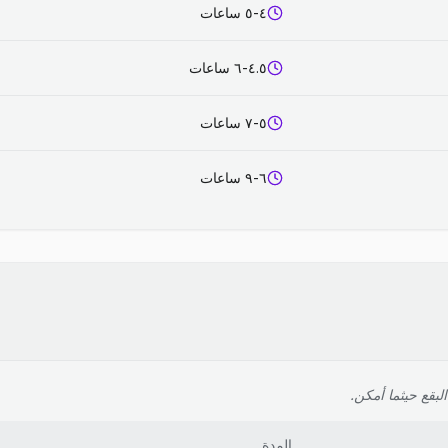
٤-٥ ساعات
٤.٥-٦ ساعات
٥-٧ ساعات
٦-٩ ساعات
لبقع حيثما أمكن.
المدة