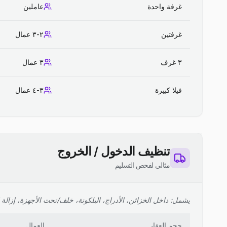
غرفة واحدة
عاملين
غرفتين
٢-٣ عمال
٣ غرف
٣ عمال
فيلا كبيرة
٣-٤ عمال
تنظيف الدخول / الخروج
مثالي لفحص التسليم
يشمل: داخل الخزائن، الأدراج، البلكونة، خلف/تحت الأجهزة، إزالة ا
حجم العقار
العمال