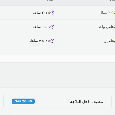
١-٢ عمال
١.٥-٢ ساعة
عامل واحد
١-١.٥ ساعة
عاملين
٢.٥-٣.٥ ساعات
تنظيف داخل الثلاجة
20-40 SAR