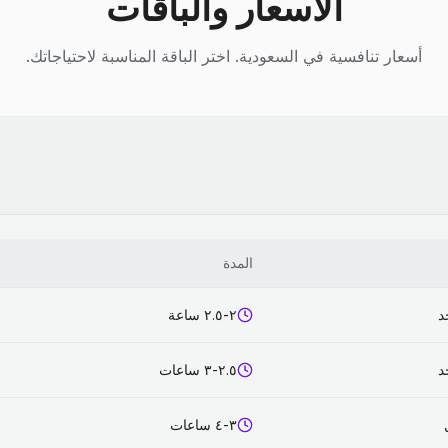
الأسعار والباقات
أسعار تنافسية في السعودية. اختر الباقة المناسبة لاحتياجاتك.
المدة
د
٢-٢.٥ ساعة
د
٢.٥-٣ ساعات
٣-٤ ساعات