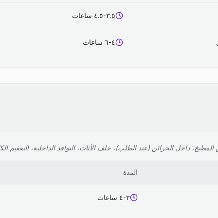
٣.٥-٤.٥ ساعات
٤-٦ ساعات
لمطبخ، داخل الخزائن (عند الطلب)، خلف الأثاث، النوافذ الداخلية، التعقيم الك
المدة
٣-٤ ساعات