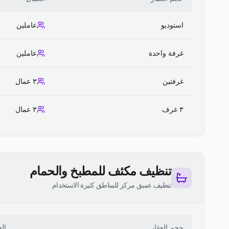
استوديو
عاملين
غرفة واحدة
عاملين
غرفتين
٣ عمال
٣ غرف
٣ عمال
تنظيف مكثف للمطبخ والحمام
تنظيف عميق مركز للمناطق كثيرة الاستخدام
حجم العقار
ال