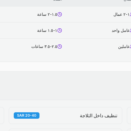
١-٢ عمال
١.٥-٢ ساعة
عامل واحد
١-١.٥ ساعة
عاملين
٢.٥-٣.٥ ساعات
تنظيف داخل الثلاجة
20-40 SAR