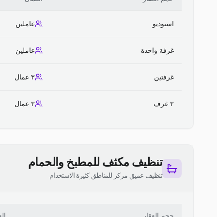
استوديو
عاملين
غرفة واحدة
عاملين
غرفتين
٣ عمال
٣ غرف
٣ عمال
تنظيف مكثف للمطبخ والحمام
تنظيف عميق مركز للمناطق كثيرة الاستخدام
حجم العقار
ال