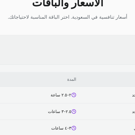
الأسعار والباقات
أسعار تنافسية في السعودية. اختر الباقة المناسبة لاحتياجاتك.
المدة
د
٢-٢.٥ ساعة
د
٢.٥-٣ ساعات
٣-٤ ساعات