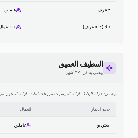
٣ غرف
عاملين
فيلا (٤-٥ غرف)
٢-٣ عمال
التنظيف العميق
يوصى به كل ٢-٣ أشهر
يشمل: فرك البلاط، إزالة الترسبات من الحمامات، إزالة الدهون من ا
حجم العقار
العمال
استوديو
عاملين