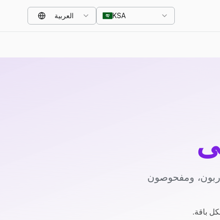
KSA
العربية
ي
دربون، ومفحوصون
كل باقة.