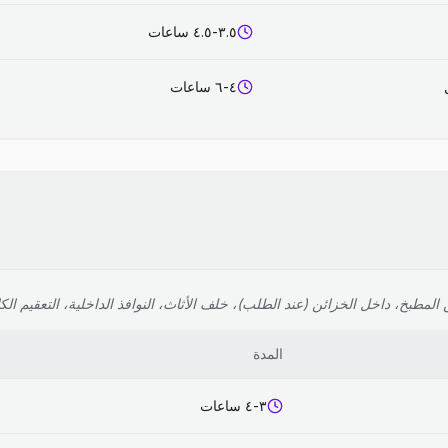
٣.٥-٤.٥ ساعات
٤-٦ ساعات
لمطبخ، داخل الخزائن (عند الطلب)، خلف الأثاث، النوافذ الداخلية، التعقيم الك
المدة
٣-٤ ساعات