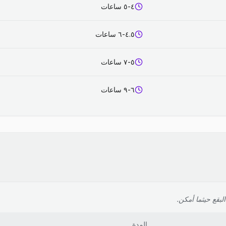
٤-٥ ساعات
٤.٥-٦ ساعات
٥-٧ ساعات
٦-٩ ساعات
لبقع حيثما أمكن.
المدة