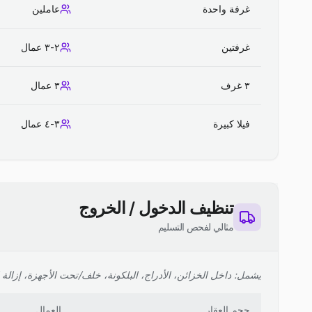
غرفة واحدة
عاملين
غرفتين
٢-٣ عمال
٣ غرف
٣ عمال
فيلا كبيرة
٣-٤ عمال
تنظيف الدخول / الخروج
مثالي لفحص التسليم
يشمل: داخل الخزائن، الأدراج، البلكونة، خلف/تحت الأجهزة، إزالة ا
حجم العقار
العمال