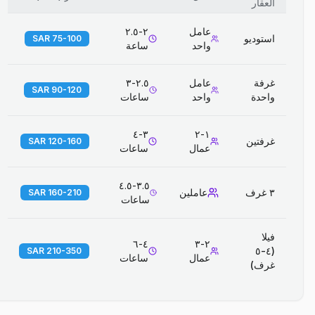
العقار
عامل
٢-٢.٥
استوديو
75-100 SAR
واحد
ساعة
غرفة
عامل
٢.٥-٣
90-120 SAR
واحدة
واحد
ساعات
٣-٤
١-٢
غرفتين
120-160 SAR
عمال
ساعات
٣.٥-٤.٥
٣ غرف
عاملين
160-210 SAR
ساعات
فيلا
٤-٦
٢-٣
(٤-٥
210-350 SAR
عمال
ساعات
غرف)