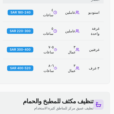
٤
استوديو
عاملين
180-240 SAR
ساعات
غرفة
٥
عاملين
220-300 SAR
واحدة
ساعات
٥-٧
٣
غرفتين
300-400 SAR
عمال
ساعات
٦-٨
٣
٣ غرف
400-520 SAR
عمال
ساعات
تنظيف مكثف للمطبخ والحمام
تنظيف عميق مركز للمناطق كثيرة الاستخدام