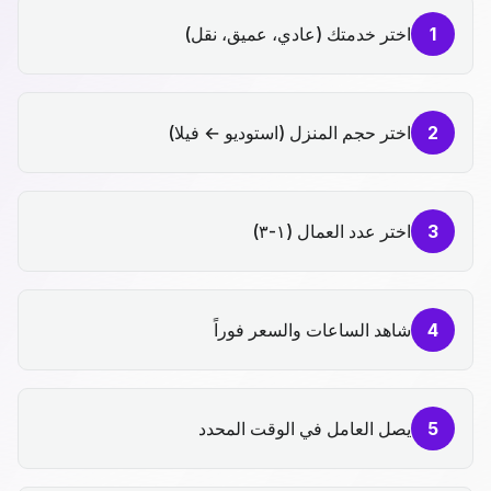
1
اختر خدمتك (عادي، عميق، نقل)
2
اختر حجم المنزل (استوديو ← فيلا)
3
اختر عدد العمال (١-٣)
4
شاهد الساعات والسعر فوراً
5
يصل العامل في الوقت المحدد