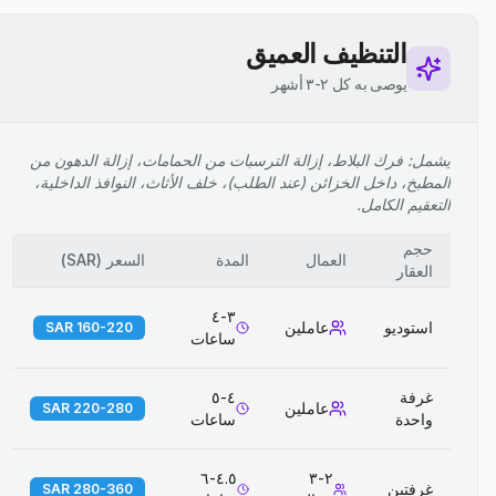
التنظيف العميق
يوصى به كل ٢-٣ أشهر
يشمل: فرك البلاط، إزالة الترسبات من الحمامات، إزالة الدهون من
المطبخ، داخل الخزائن (عند الطلب)، خلف الأثاث، النوافذ الداخلية،
التعقيم الكامل.
حجم
العمال
المدة
السعر
(
SAR
)
العقار
٣-٤
استوديو
عاملين
160-220 SAR
ساعات
غرفة
٤-٥
عاملين
220-280 SAR
واحدة
ساعات
٤.٥-٦
٢-٣
غرفتين
280-360 SAR