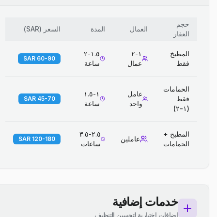
حجم
العمال
المدة
السعر
(
SAR
)
العقار
المطبخ
١-٢
١.٥-٢
60-90 SAR
فقط
عمال
ساعة
الحمامات
عامل
١-١.٥
فقط
45-70 SAR
واحد
ساعة
(١-٢)
المطبخ +
٢.٥-٣.٥
عاملين
120-180 SAR
الحمامات
ساعات
خدمات إضافية
إضافات اختيارية لتحسين التنظيف