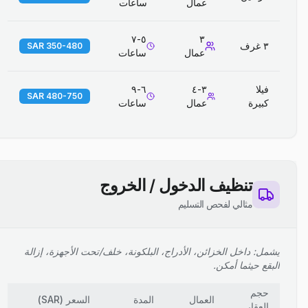
عمال
ساعات
٥-٧
٣
٣ غرف
350-480 SAR
عمال
ساعات
فيلا
٣-٤
٦-٩
480-750 SAR
كبيرة
عمال
ساعات
تنظيف الدخول / الخروج
مثالي لفحص التسليم
يشمل: داخل الخزائن، الأدراج، البلكونة، خلف/تحت الأجهزة، إزالة
البقع حيثما أمكن.
حجم
العمال
المدة
السعر
(
SAR
)
العقار