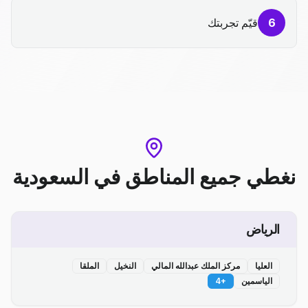
6
قيّم تجربتك
نغطي جميع المناطق
في
السعودية
الرياض
العليا
مركز الملك عبدالله المالي
النخيل
الملقا
الياسمين
+
4