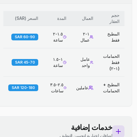
حجم
العمال
المدة
السعر
(
SAR
)
العقار
المطبخ
١-٢
١.٥-٢
60-90 SAR
فقط
عمال
ساعة
الحمامات
عامل
١-١.٥
فقط
45-70 SAR
واحد
ساعة
(١-٢)
المطبخ +
٢.٥-٣.٥
عاملين
120-180 SAR
الحمامات
ساعات
خدمات إضافية
إضافات اختيارية لتحسين التنظيف