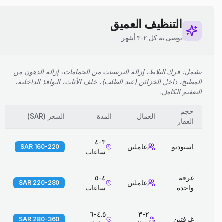
التنظيف العميق
يوصى به كل ٢-٣ أشهر
يشمل: فرك البلاط، إزالة الترسبات من الحمامات، إزالة الدهون من
المطبخ، داخل الخزائن (عند الطلب)، خلف الأثاث، النوافذ الداخلية،
التعقيم الكامل.
حجم
العمال
المدة
السعر
(
SAR
)
العقار
٣-٤
استوديو
عاملين
160-220 SAR
ساعات
غرفة
٤-٥
عاملين
220-280 SAR
واحدة
ساعات
٤.٥-٦
٢-٣
غرفتين
280-360 SAR