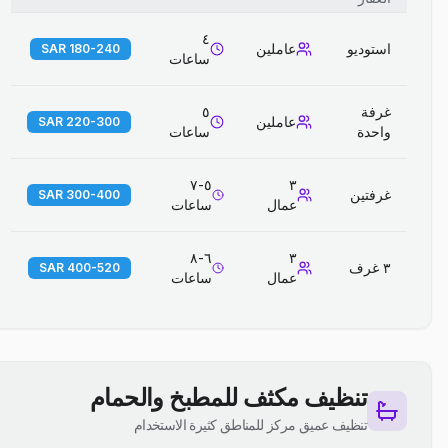
٤
استوديو
عاملين
180-240 SAR
ساعات
غرفة
٥
عاملين
220-300 SAR
واحدة
ساعات
٥-٧
٣
غرفتين
300-400 SAR
عمال
ساعات
٦-٨
٣
٣ غرف
400-520 SAR
عمال
ساعات
تنظيف مكثف للمطبخ والحمام
تنظيف عميق مركز للمناطق كثيرة الاستخدام