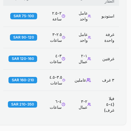
العقار
عامل
٢-٢.٥
استوديو
75-100 SAR
واحد
ساعة
غرفة
عامل
٢.٥-٣
90-120 SAR
واحدة
واحد
ساعات
٣-٤
١-٢
غرفتين
120-160 SAR
عمال
ساعات
٣.٥-٤.٥
٣ غرف
عاملين
160-210 SAR
ساعات
فيلا
٤-٦
٢-٣
(٤-٥
210-350 SAR
عمال
ساعات
غرف)