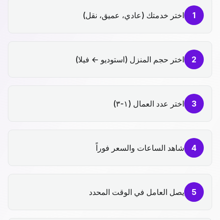
1
اختر خدمتك (عادي، عميق، نقل)
2
اختر حجم المنزل (استوديو ← فيلا)
3
اختر عدد العمال (١-٣)
4
شاهد الساعات والسعر فوراً
5
يصل العامل في الوقت المحدد