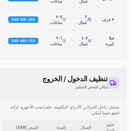
عمال
ساعات
٥-٧
٣
٣ غرف
350-480 SAR
عمال
ساعات
فيلا
٣-٤
٦-٩
480-750 SAR
كبيرة
عمال
ساعات
تنظيف الدخول / الخروج
مثالي لفحص التسليم
يشمل: داخل الخزائن، الأدراج، البلكونة، خلف/تحت الأجهزة، إزالة
البقع حيثما أمكن.
حجم
العمال
المدة
السعر
(
SAR
)
العقار