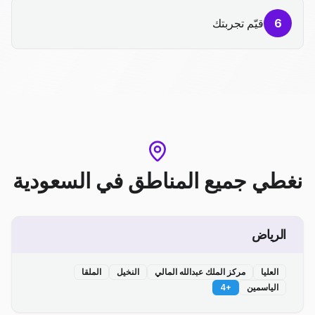
6
قيّم تجربتك
نغطي جميع المناطق
في
السعودية
الرياض
العليا
مركز الملك عبدالله المالي
النخيل
الملقا
الياسمين
+
4