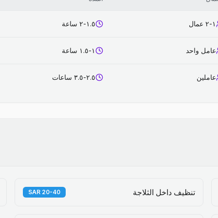
١-٢ عمال
١.٥-٢ ساعة
عامل واحد
١-١.٥ ساعة
عاملين
٢.٥-٣.٥ ساعات
تنظيف داخل الثلاجة
20-40 SAR