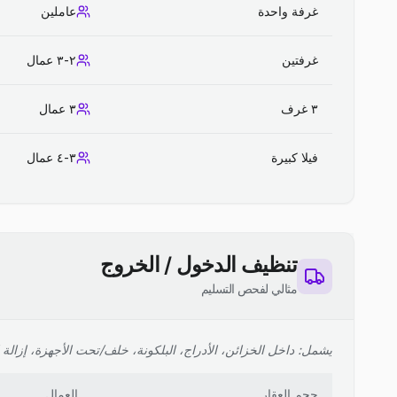
غرفة واحدة
عاملين
غرفتين
٢-٣ عمال
٣ غرف
٣ عمال
فيلا كبيرة
٣-٤ عمال
تنظيف الدخول / الخروج
مثالي لفحص التسليم
يشمل: داخل الخزائن، الأدراج، البلكونة، خلف/تحت الأجهزة، إزالة ا
حجم العقار
العمال