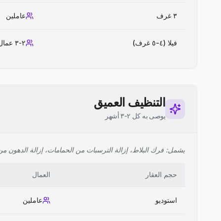
٣ غرف
عاملين
فيلا (٤-٥ غرف)
٢-٣ عمال
التنظيف العميق
يوصى به كل ٢-٣ أشهر
يشمل: فرك البلاط، إزالة الترسبات من الحمامات، إزالة الدهون من ا
حجم العقار
العمال
استوديو
عاملين