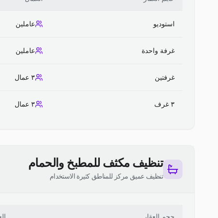
استوديو
عاملين
غرفة واحدة
عاملين
غرفتين
٣ عمال
٣ غرف
٣ عمال
تنظيف مكثف للمطبخ والحمام
تنظيف عميق مركز للمناطق كثيرة الاستخدام
حجم العقار
ال