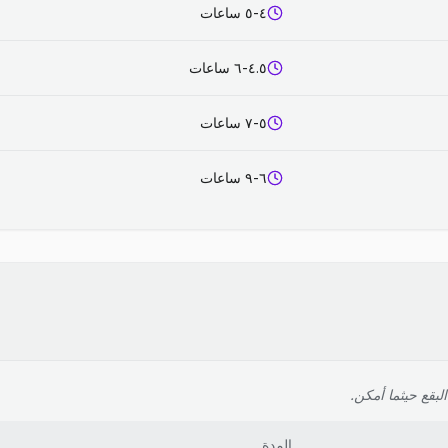
٤-٥ ساعات
٤.٥-٦ ساعات
٥-٧ ساعات
٦-٩ ساعات
لبقع حيثما أمكن.
المدة