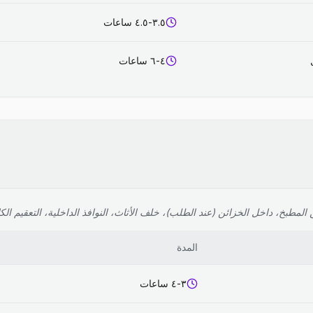
٣.٥-٤.٥ ساعات
٤-٦ ساعات
لمطبخ، داخل الخزائن (عند الطلب)، خلف الأثاث، النوافذ الداخلية، التعقيم الك
المدة
٣-٤ ساعات