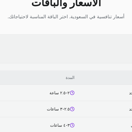
الأسعار والباقات
أسعار تنافسية في السعودية. اختر الباقة المناسبة لاحتياجاتك.
المدة
د
٢-٢.٥ ساعة
د
٢.٥-٣ ساعات
٣-٤ ساعات