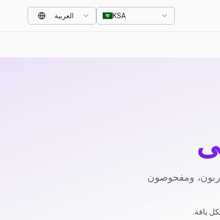
KSA
العربية
ي
دربون، ومفحوصون
كل باقة.