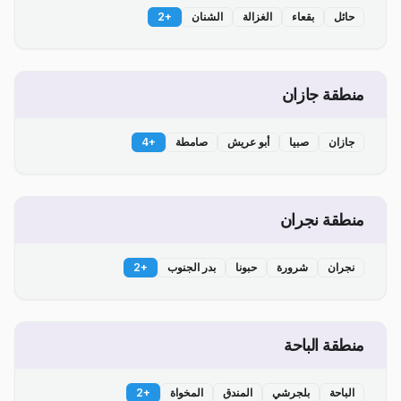
حائل
بقعاء
الغزالة
الشنان
+
2
منطقة جازان
جازان
صبيا
أبو عريش
صامطة
+
4
منطقة نجران
نجران
شرورة
حبونا
بدر الجنوب
+
2
منطقة الباحة
الباحة
بلجرشي
المندق
المخواة
+
2