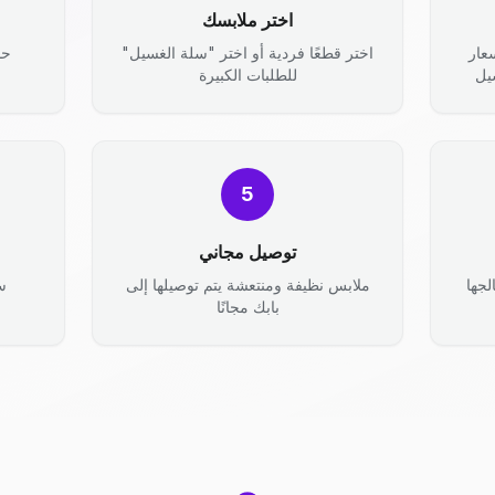
اختر ملابسك
عار
اختر قطعًا فردية أو اختر "سلة الغسيل"
حد
يل
للطلبات الكبيرة
5
توصيل مجاني
جها
ملابس نظيفة ومنتعشة يتم توصيلها إلى
س
بابك مجانًا