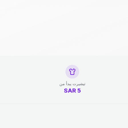
تيشيرت يبدأ من
SAR
5