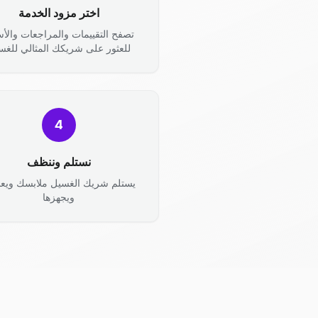
اختر مزود الخدمة
تصفح التقييمات والمراجعات والأس
للعثور على شريكك المثالي للغس
4
نستلم وننظف
يستلم شريك الغسيل ملابسك ويعال
ويجهزها