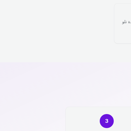
ة تلو
3