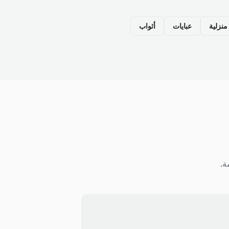
نزلية
عبايات
أثواب
ة.