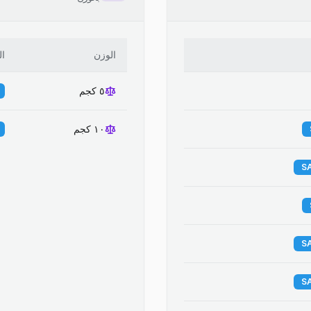
الوزن
ا
٥ كجم
١٠ كجم