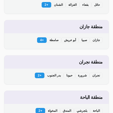
حائل
بقعاء
الغزالة
الشنان
+
2
منطقة جازان
جازان
صبيا
أبو عريش
صامطة
+
4
منطقة نجران
نجران
شرورة
حبونا
بدر الجنوب
+
2
منطقة الباحة
الباحة
بلجرشي
المندق
المخواة
+
2