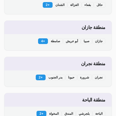
حائل
بقعاء
الغزالة
الشنان
+
2
منطقة جازان
جازان
صبيا
أبو عريش
صامطة
+
4
منطقة نجران
نجران
شرورة
حبونا
بدر الجنوب
+
2
منطقة الباحة
الباحة
بلجرشي
المندق
المخواة
+
2