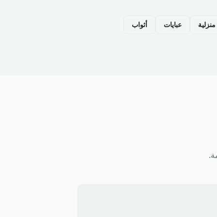
نزلية
عبايات
أثواب
ة.