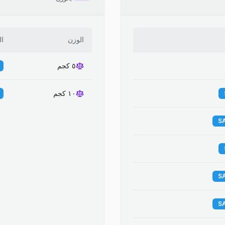
الوزن
ا
٥ كجم
١٠ كجم