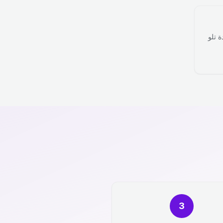
ة تلو
3