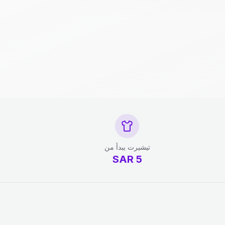
تيشيرت يبدأ من
SAR
5