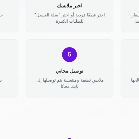
اختر ملابسك
عار
اختر قطعًا فردية أو اختر "سلة الغسيل"
حد
يل
للطلبات الكبيرة
5
توصيل مجاني
جها
ملابس نظيفة ومنتعشة يتم توصيلها إلى
س
بابك مجانًا