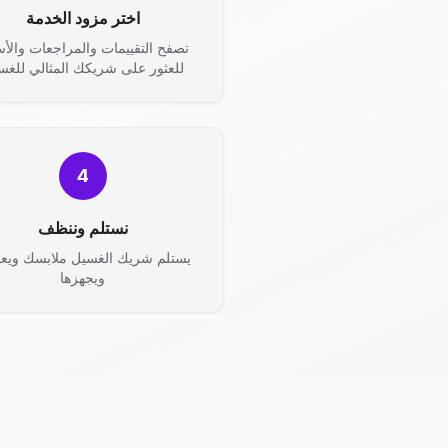
اختر مزود الخدمة
تصفح التقييمات والمراجعات والأس
للعثور على شريكك المثالي للغس
4
نستلم وننظف
يستلم شريك الغسيل ملابسك ويعال
ويجهزها