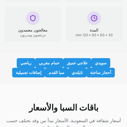
المدة
معالجون معتمدون
30 • 60 • 90 • 120 min
مرخصون ومدربون
سويدي
علاجي عميق
حمام مغربي
رياضي
أحجار ساخنة
تايلندي
سبا القدم
إضافات تجميلية
باقات السبا والأسعار
أسعار شفافة في السعودية. الأسعار تبدأ من وقد تختلف حسب