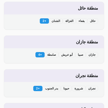
منطقة حائل
حائل
بقعاء
الغزالة
الشنان
+
2
منطقة جازان
جازان
صبيا
أبو عريش
صامطة
+
4
منطقة نجران
نجران
شرورة
حبونا
بدر الجنوب
+
2