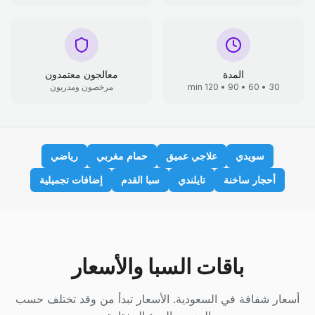
المدة
معالجون معتمدون
30 • 60 • 90 • 120 min
مرخصون ومدربون
سويدي
علاجي عميق
حمام مغربي
رياضي
أحجار ساخنة
تايلندي
سبا القدم
إضافات تجميلية
باقات السبا والأسعار
أسعار شفافة في السعودية. الأسعار تبدأ من وقد تختلف حسب