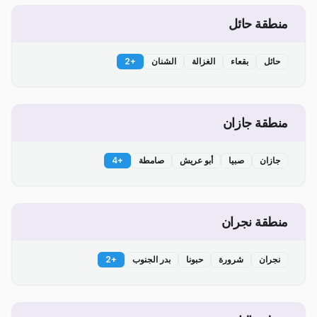
منطقة حائل
حائل
بقعاء
الغزالة
الشنان
+
2
منطقة جازان
جازان
صبيا
أبو عريش
صامطة
+
4
منطقة نجران
نجران
شرورة
حبونا
بدر الجنوب
+
2